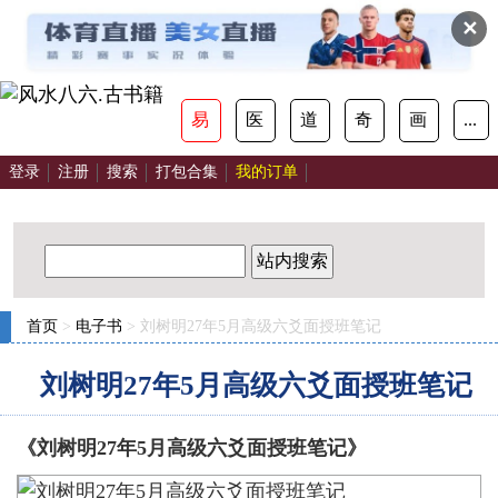
✕
易
医
道
奇
画
...
登录
注册
搜索
打包合集
我的订单
站内搜索
首页
>
电子书
> 刘树明27年5月高级六爻面授班笔记
刘树明27年5月高级六爻面授班笔记
《刘树明27年5月高级六爻面授班笔记》