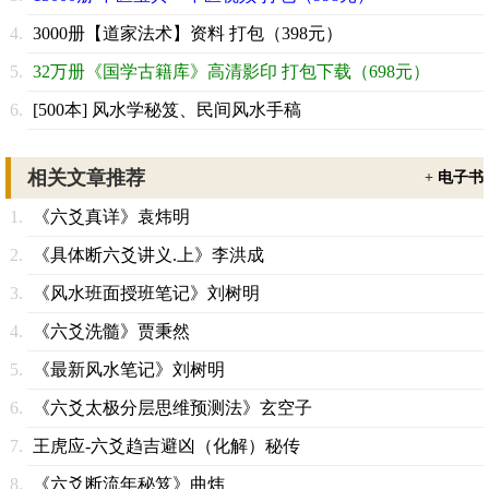
3000册【道家法术】资料 打包（398元）
32万册《国学古籍库》高清影印 打包下载（698元）
[500本] 风水学秘笈、民间风水手稿
相关文章推荐
+
电子书
《六爻真详》袁炜明
《具体断六爻讲义.上》李洪成
《风水班面授班笔记》刘树明
《六爻洗髓》贾秉然
《最新风水笔记》刘树明
《六爻太极分层思维预测法》玄空子
王虎应-六爻趋吉避凶（化解）秘传
《六爻断流年秘笈》曲炜