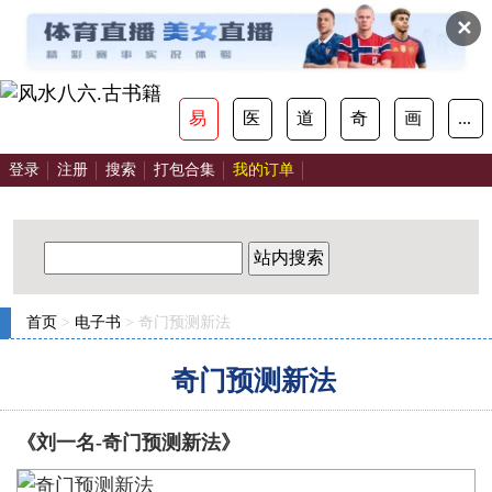
✕
易
医
道
奇
画
...
登录
注册
搜索
打包合集
我的订单
站内搜索
首页
>
电子书
> 奇门预测新法
奇门预测新法
《刘一名-奇门预测新法》