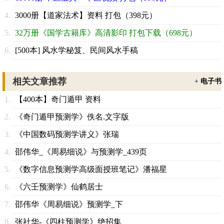
3000册【道家法术】资料 打包（398元）
32万册《国学古籍库》高清影印 打包下载（698元）
[500本] 风水学秘笈、民间风水手稿
相关文章推荐
+
电子书
【400本】奇门遁甲 资料
《奇门遁甲预测学》佚名.文字版
《中国数码预测学讲义》张瑞
邵伟华_《周易细说》与预测学_439页
《数字信息预测学高级面授班笔记》潘福星
《六壬预测学》仙鹤居士
邵伟华《周易细说》预测学_下
张社华-《四柱预测学》绝招集