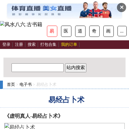
✕
易
医
道
奇
画
...
登录
注册
搜索
打包合集
我的订单
站内搜索
首页
>
电子书
> 易经占卜术
易经占卜术
《虚明真人-易经占卜术》