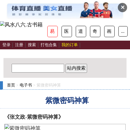
✕
易
医
道
奇
画
...
登录
注册
搜索
打包合集
我的订单
站内搜索
首页
>
电子书
> 紫微密码神算
紫微密码神算
《张文政-紫微密码神算》