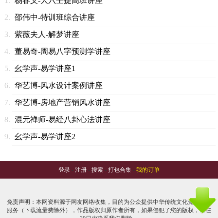
杨春义-大六壬提高班讲座
邵伟中-特训班综合讲座
紫薇夫人-解梦讲座
董易奇-周易八字预测学讲座
幺学声-易学讲座1
华艺博-风水设计案例讲座
华艺博-房地产营销风水讲座
混元禅师-易经八卦心法讲座
幺学声-易学讲座2
登录
-
注册
-
搜索
-
打包合集
-
我的订单
免责声明：本网资料源于网友网络收集，目的为公众提供中华传统文化免费学习
服务（下载流量费除外），作品版权归原作者所有，如果侵犯了您的版权，请在