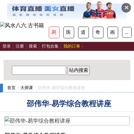
✕
易
医
道
奇
画
...
登录
注册
搜索
打包合集
我的订单
站内搜索
首页
>
大师课
> 邵伟华-易学综合教程讲座
邵伟华-易学综合教程讲座