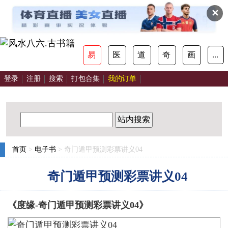
✕
易
医
道
奇
画
...
登录
注册
搜索
打包合集
我的订单
站内搜索
首页
>
电子书
> 奇门遁甲预测彩票讲义04
奇门遁甲预测彩票讲义04
《度缘-奇门遁甲预测彩票讲义04》