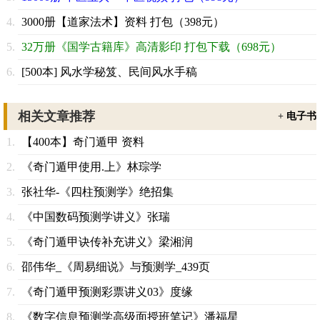
3000册【道家法术】资料 打包（398元）
32万册《国学古籍库》高清影印 打包下载（698元）
[500本] 风水学秘笈、民间风水手稿
相关文章推荐
+
电子书
【400本】奇门遁甲 资料
《奇门遁甲使用.上》林琮学
张社华-《四柱预测学》绝招集
《中国数码预测学讲义》张瑞
《奇门遁甲诀传补充讲义》梁湘润
邵伟华_《周易细说》与预测学_439页
《奇门遁甲预测彩票讲义03》度缘
《数字信息预测学高级面授班笔记》潘福星