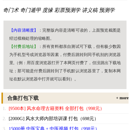
奇门术
奇门遁甲
度缘
彩票预测学
讲义稿
预测学
【内容清晰度】
：完整版内容是清晰可读的，上面预览截图是
经过模糊处理的缩略图。
【付费后地址】
：所有资料都亲自测试可下载，但有极少数因
为手机型号或浏览器等因素，付费后跳转到同手机别的浏览器
里,（例：用百度浏览器打开了本网页付费了，但没跳出下载地
址；那可能是付费后跳转到了手机默认浏览器里了，复制本网
址在默认浏览器中打开就可以看到）。
合集打包下载
+ more
[9500本] 风水命理古籍资料 全部打包（998元）
[2000G] 风水大师内部培训课 打包（698元）
15000册 中医宝典 + 中医视频 打包（998元）