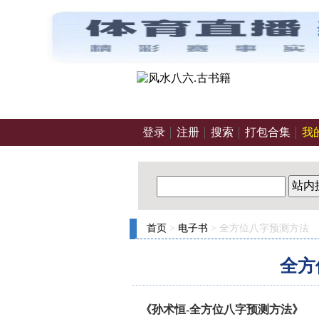
登录
注册
搜索
打包合集
我
站内
首页
>
电子书
> 全方位八字预测方法
全方
《孙术恒-全方位八字预测方法》