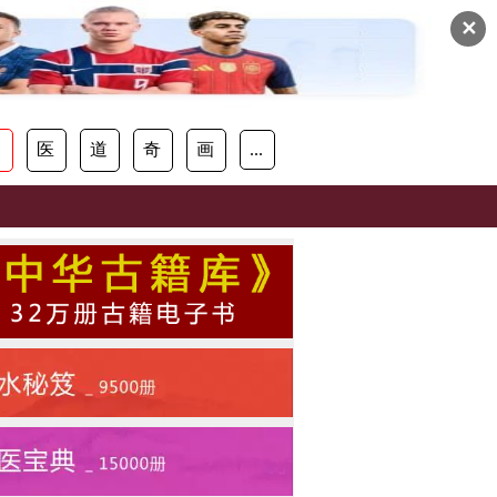
✕
易
医
道
奇
画
...