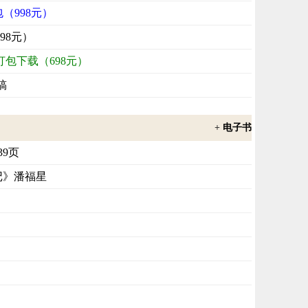
包（998元）
98元）
打包下载（698元）
稿
+
电子书
39页
记》潘福星