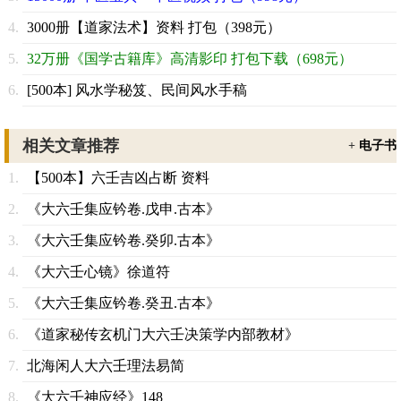
3000册【道家法术】资料 打包（398元）
32万册《国学古籍库》高清影印 打包下载（698元）
[500本] 风水学秘笈、民间风水手稿
相关文章推荐
+
电子书
【500本】六壬吉凶占断 资料
《大六壬集应钤卷.戊申.古本》
《大六壬集应钤卷.癸卯.古本》
《大六壬心镜》徐道符
《大六壬集应钤卷.癸丑.古本》
《道家秘传玄机门大六壬决策学内部教材》
北海闲人大六壬理法易简
《大六壬神应经》148