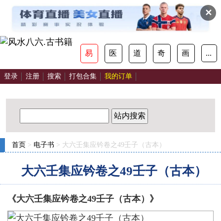
✕
易
医
道
奇
画
...
登录
注册
搜索
打包合集
我的订单
站内搜索
首页
>
电子书
> 大六壬集应钤卷之49壬子（古本）
大六壬集应钤卷之49壬子（古本）
《大六壬集应钤卷之49壬子（古本）》