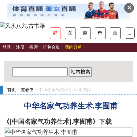
✕
易
医
道
奇
画
...
登录
注册
搜索
打包合集
我的订单
站内搜索
首页
>
道教书
> 中华名家气功养生术.李囿甫
中华名家气功养生术.李囿甫
《[中国名家气功养生术].李囿甫》下载