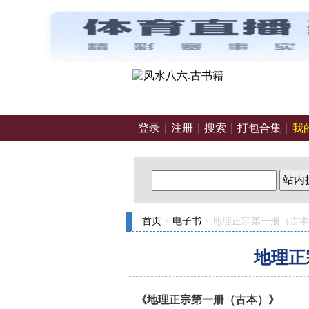
登录
注册
搜索
打包合集
我
站内
首页
>
电子书
> 地理正宗第一册（古
地理正
《地理正宗第一册（古本）》