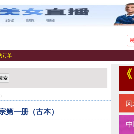
的订单
搜索
本）
宗第一册（古本）