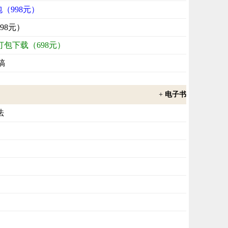
包（998元）
98元）
打包下载（698元）
稿
+
电子书
法