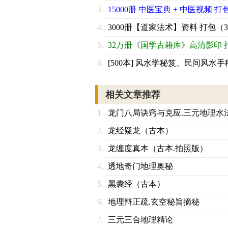
15000册 中医宝典 + 中医视频 打
3000册【道家法术】资料 打包（3
32万册《国学古籍库》高清影印 
[500本] 风水学秘笈、民间风水手
相关文章推荐
龙门八局诀窍与克应.三元地理水
龙经疑龙（古本）
龙缠度真本（古本.拍照版）
透地奇门地理奥秘
黑囊经（古本）
地理辩正疏.玄空秘旨摘秘
三元三合地理精论