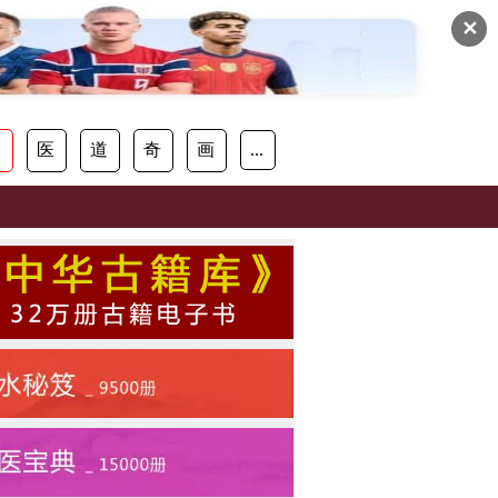
✕
易
医
道
奇
画
...