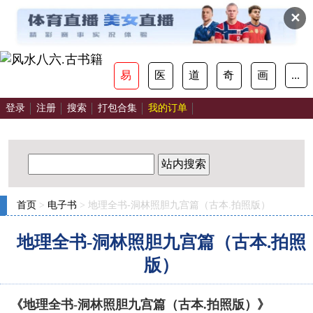
✕
易
医
道
奇
画
...
登录
注册
搜索
打包合集
我的订单
站内搜索
首页
>
电子书
> 地理全书-洞林照胆九宫篇（古本.拍照版）
地理全书-洞林照胆九宫篇（古本.拍照
版）
《地理全书-洞林照胆九宫篇（古本.拍照版）》