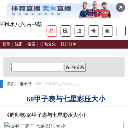
✕
易
医
道
奇
画
...
登录
注册
搜索
打包合集
我的订单
站内搜索
首页
>
电子书
> 60甲子表与七星彩压大小
60甲子表与七星彩压大小
《周师乾-60甲子表与七星彩压大小》